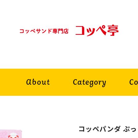
e
About
Category
Co
コッペパンダ ぷ