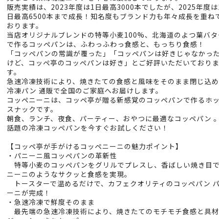
販売実績は、2023年度は1日最高3000本でしたが、2025年度は
日最高6500本まで成長！知名度もブランド力も年々成長を重ね
おります。
当店オリジナルブレンドの特等小麦100%、北海道のよつ葉バタ
で作るコッペパンは、ふわっふわっ食感と、もっちり食感！
「コッペパンの常識が覆った」「コッペパンは好きじゃなかっ
けど、コッペ亭のコッペパンは好き」とご好評いただいており
す。
急速冷凍技術により、焼きたての食感と風味をそのまま閉じ込
冷凍パン 通販で全国のご家庭へお届けします。
コッペニーニは、コッペ亭が贈る新感覚のコッペパンで作るホ
スナックです。
朝食、ランチ、夜食、パーティー、おやつに最適なコッペパン 
話題の冷凍コッペパンを今すぐお試しください！
【コッペ亭が手がけるコッペニーニの魅力ポイント】
・パニーニ風コッペパンの革新性
特等小麦のコッペパンをグリルでプレスし、香ばしい焼き目
ニーニのようなサクッと食感を実現。
トースターで温めるだけで、カフェクオリティのコッペパン 
ーニが完成！
・急速冷凍で鮮度そのまま
最先端の急速冷凍技術により、焼きたてのモチモチ食感と具材