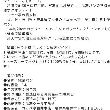
ジューシーさをキープ。
冷凍で約30日保存可能、解凍後はお早めに。冷凍パンの常識
覆すクオリティ！
・コッペ亭の職人技
福井県・石川県・岐阜県で人気の「コッペ亭」が手掛ける手
パン。
1本約20cmのボリュームで、1人でガッツリ、2人でシェアも
・通販で簡単購入
楽天市場で個包装＆冷凍クール宅急便にてお届け。
【簡単2分で本格グルメ！温め方ガイド】
1.冷蔵庫解凍：夏場は約6時間、冬場は約8時間解凍します。
2.レンジで温め：500Wで約1分。忙しい朝も安心！
3.トースターで本格仕上げ：1000Wで約1分。香ばしさがUPし
す！
【商品情報】
●名称：総菜パン
●内容量：1本
●包装状態：個包装
●賞味期限：製造日から冷凍保存で約30日
●保存方法：要冷凍(-18℃以下)
●配送状態：冷凍クール宅急便
●製造者：コッペ亭福井本店 福井県福井市下馬3丁目1601