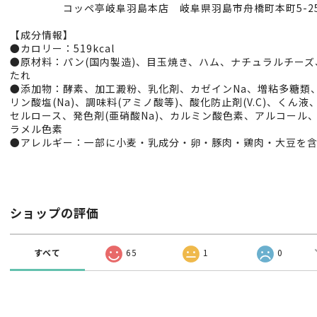
コッペ亭岐阜羽島本店 岐阜県羽島市舟橋町本町5-2
【成分情報】
●カロリー：519kcal
●原材料：パン(国内製造)、目玉焼き、ハム、ナチュラルチーズ
たれ
●添加物：酵素、加工澱粉、乳化剤、カゼインNa、増粘多糖類
リン酸塩(Na)、調味料(アミノ酸等)、酸化防止剤(V.C)、くん液
セルロース、発色剤(亜硝酸Na)、カルミン酸色素、アルコール
ラメル色素
●アレルギー：一部に小麦・乳成分・卵・豚肉・鶏肉・大豆を
ショップの評価
すべて
65
1
0